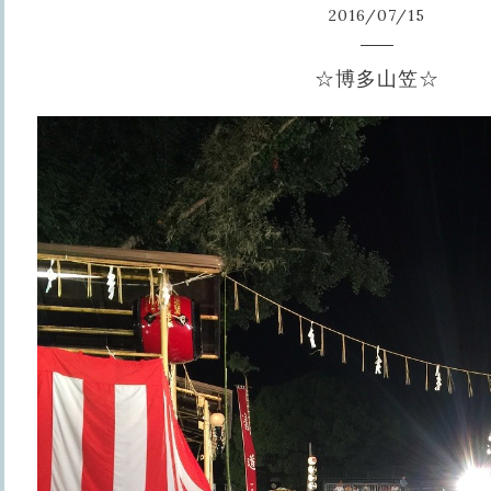
2016
/
07
/
15
☆博多山笠☆