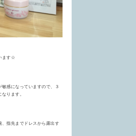
います☆
が敏感になっていますので、３
になります。
腕、指先までドレスから露出す