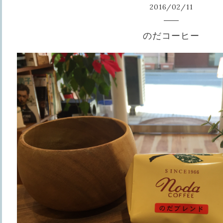
2016
/
02
/
11
のだコーヒー